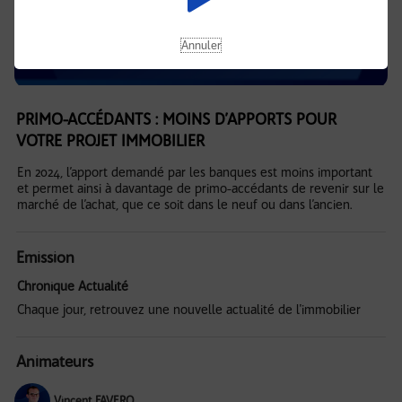
Annuler
PRIMO-ACCÉDANTS : MOINS D’APPORTS POUR
VOTRE PROJET IMMOBILIER
En 2024, l’apport demandé par les banques est moins important
et permet ainsi à davantage de primo-accédants de revenir sur le
marché de l’achat, que ce soit dans le neuf ou dans l’ancien.
Emission
Chronique Actualité
Chaque jour, retrouvez une nouvelle actualité de l'immobilier
Animateurs
Vincent FAVERO