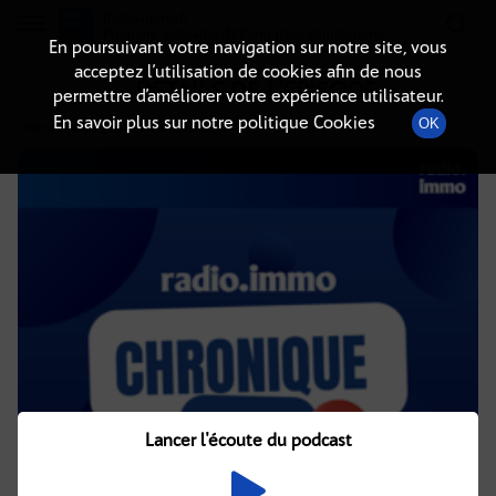
Radio-immo.fr
Premiere webradio d'information immobiliere
En poursuivant votre navigation sur notre site, vous
acceptez l’utilisation de cookies afin de nous
DÉTAILS DE L'ÉPISODE
permettre d’améliorer votre expérience utilisateur.
En savoir plus sur notre politique Cookies
OK
11 février 2025
à 5h02
, durée : 2 minutes
Lancer l'écoute du podcast