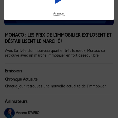
Annuler
MONACO : LES PRIX DE L’IMMOBILIER EXPLOSENT ET
DÉSTABILISENT LE MARCHÉ !
Avec l’arrivée d’un nouveau quartier très luxueux, Monaco se
retrouve avec un marché immobilier en fort déséquilibre.
Emission
Chronique Actualité
Chaque jour, retrouvez une nouvelle actualité de l'immobilier
Animateurs
Vincent FAVERO