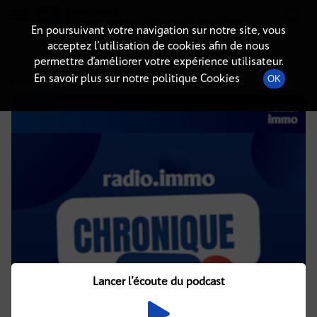
Radio-immo.fr
Premiere webradio d'information immobiliere
En poursuivant votre navigation sur notre site, vous
acceptez l’utilisation de cookies afin de nous
DÉTAILS DE L'ÉPISODE
permettre d’améliorer votre expérience utilisateur.
En savoir plus sur notre politique Cookies
OK
18 février 2025
à 5h02
, durée : 2 minutes
Lancer l'écoute du podcast