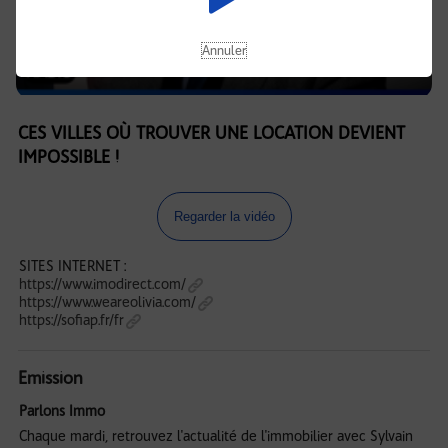
Annuler
CES VILLES OÙ TROUVER UNE LOCATION DEVIENT
IMPOSSIBLE !
Regarder la vidéo
SITES INTERNET :
https://www.imodirect.com/
https://www.weareolivia.com/
https://sofiap.fr/fr
Emission
Parlons Immo
Chaque mardi, retrouvez l'actualité de l'immobilier avec Sylvain