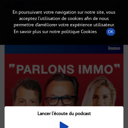
Radio-immo.fr
Premiere webradio d'information immobiliere
En poursuivant votre navigation sur notre site, vous
acceptez l’utilisation de cookies afin de nous
DÉTAILS DE L'ÉPISODE
permettre d’améliorer votre expérience utilisateur.
En savoir plus sur notre politique Cookies
OK
25 février 2025
à 11h02
, durée : 27 minutes
Lancer l'écoute du podcast