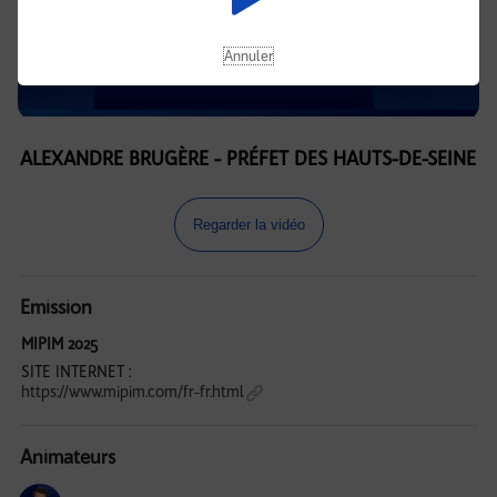
Annuler
ALEXANDRE BRUGÈRE - PRÉFET DES HAUTS-DE-SEINE
Regarder la vidéo
Emission
MIPIM 2025
SITE INTERNET :
https://www.mipim.com/fr-fr.html
Animateurs