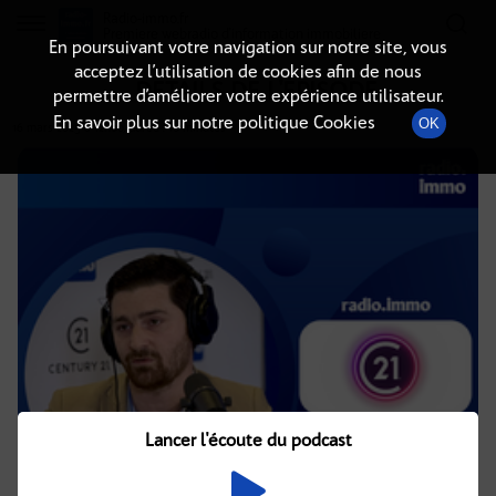
Radio-immo.fr
Premiere webradio d'information immobiliere
En poursuivant votre navigation sur notre site, vous
acceptez l’utilisation de cookies afin de nous
DÉTAILS DE L'ÉPISODE
permettre d’améliorer votre expérience utilisateur.
En savoir plus sur notre politique Cookies
OK
16 mars 2025
à 12h00
, durée : 10 minutes
Lancer l'écoute du podcast