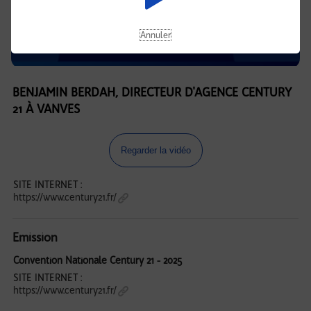
Annuler
BENJAMIN BERDAH, DIRECTEUR D'AGENCE CENTURY
21 À VANVES
Regarder la vidéo
SITE INTERNET :
https://www.century21.fr/
Emission
Convention Nationale Century 21 - 2025
SITE INTERNET :
https://www.century21.fr/