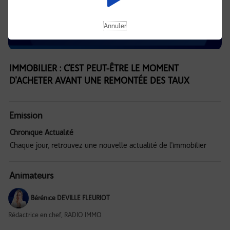
Annuler
IMMOBILIER : C'EST PEUT-ÊTRE LE MOMENT
D'ACHETER AVANT UNE REMONTÉE DES TAUX
Emission
Chronique Actualité
Chaque jour, retrouvez une nouvelle actualité de l'immobilier
Animateurs
Bérénice DEVILLE FLEURIOT
Rédactrice en chef, RADIO IMMO