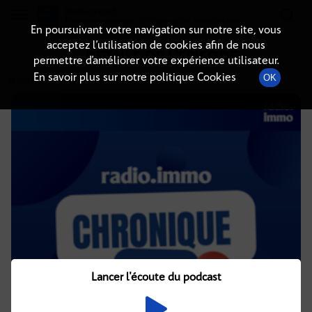
Radio-immo.fr
Premiere webradio d'information immobiliere
En poursuivant votre navigation sur notre site, vous
acceptez l’utilisation de cookies afin de nous
DÉTAILS DE L'ÉPISODE
permettre d’améliorer votre expérience utilisateur.
En savoir plus sur notre politique Cookies
OK
28 mars 2025
à 5h02
, durée : 1 minute
Lancer l'écoute du podcast