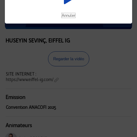
Annuler
HUSEYIN SEVINÇ, EIFFEL IG
Regarder la vidéo
SITE INTERNET :
https://www.eiffel-ig.com/
Emission
Convention ANACOFI 2025
Animateurs