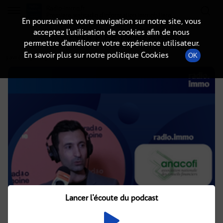
Radio-immo.fr
Premiere webradio d'information immobiliere
En poursuivant votre navigation sur notre site, vous
acceptez l’utilisation de cookies afin de nous
DÉTAILS DE L'ÉPISODE
permettre d’améliorer votre expérience utilisateur.
En savoir plus sur notre politique Cookies
OK
3 avril 2025
à 9h38
, durée : 11 minutes
Lancer l'écoute du podcast