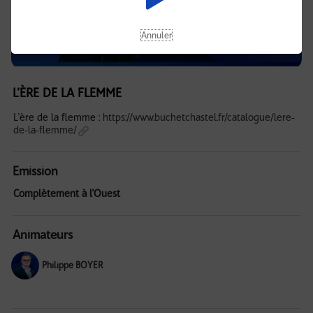
Annuler
L’ÈRE DE LA FLEMME
L'ère de la flemme :
https://www.buchetchastel.fr/catalogue/lere-
de-la-flemme/
Emission
Complètement à l'Ouest
Animateurs
Philippe BOYER