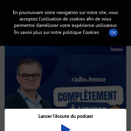
Radio-immo.fr
Premiere webradio d'information immobiliere
En poursuivant votre navigation sur notre site, vous
acceptez l’utilisation de cookies afin de nous
DÉTAILS DE L'ÉPISODE
permettre d’améliorer votre expérience utilisateur.
En savoir plus sur notre politique Cookies
OK
14 juillet 2025
à 7h02
, durée : 33 minutes
Lancer l'écoute du podcast