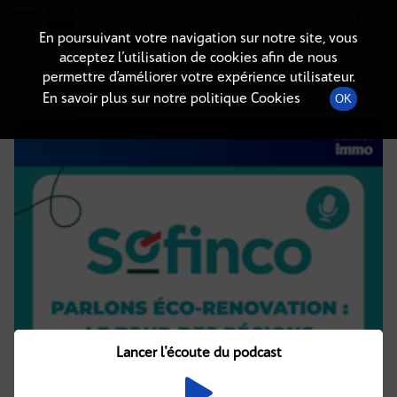
Radio-immo.fr
Premiere webradio d'information immobiliere
En poursuivant votre navigation sur notre site, vous
acceptez l’utilisation de cookies afin de nous
DÉTAILS DE L'ÉPISODE
permettre d’améliorer votre expérience utilisateur.
En savoir plus sur notre politique Cookies
OK
9 avril 2025
à 16h25
, durée : 29 minutes
Lancer l'écoute du podcast