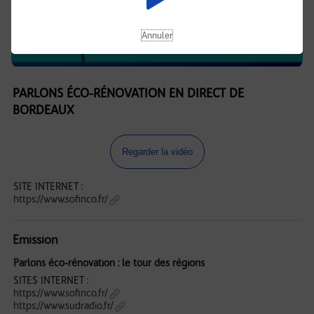
Annuler
PARLONS ÉCO-RÉNOVATION EN DIRECT DE
BORDEAUX
Regarder la vidéo
SITE INTERNET :
https://www.sofinco.fr/
Emission
Parlons éco-rénovation : le tour des régions
SITES INTERNET :
https://www.sofinco.fr/
https://www.sudradio.fr/