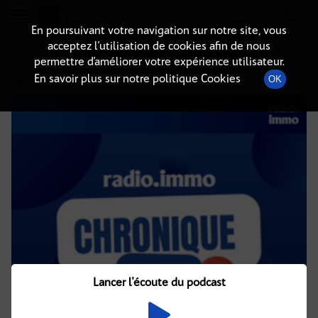
Radio-immo.fr
Premiere webradio d'information immobiliere
En poursuivant votre navigation sur notre site, vous
acceptez l’utilisation de cookies afin de nous
DÉTAILS DE L'ÉPISODE
permettre d’améliorer votre expérience utilisateur.
En savoir plus sur notre politique Cookies
OK
15 avril 2025
à 4h02
, durée : 2 minutes
Lancer l'écoute du podcast