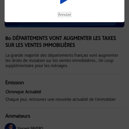
Annuler
80 DÉPARTEMENTS VONT AUGMENTER LES TAXES
SUR LES VENTES IMMOBILIÈRES
La grande majorité des départements français vont augmenter
les droits de mutation sur les ventes immobilières… Un coup
supplémentaire pour les ménages.
Emission
Chronique Actualité
Chaque jour, retrouvez une nouvelle actualité de l'immobilier
Animateurs
Vincent FAVERO