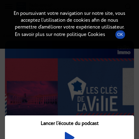
Radio-immo.fr
Premiere webradio d'information immobiliere
En poursuivant votre navigation sur notre site, vous
acceptez l’utilisation de cookies afin de nous
DÉTAILS DE L'ÉPISODE
permettre d’améliorer votre expérience utilisateur.
En savoir plus sur notre politique Cookies
OK
6 mai 2025
à 16h02
, durée : 2 heures
Lancer l'écoute du podcast