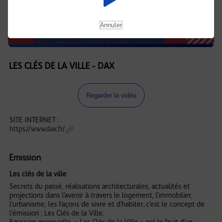
Annuler
LES CLÉS DE LA VILLE - DAX
Regarder la vidéo
SITE INTERNET :
https://www.dax.fr/
Emission
Les clés de la ville
Secrets du passé, réalisations architecturales, actualités et
projections dans l’avenir à travers le logement, l’immobilier,
l’urbanisme, les façons de vivre et d’habiter…c’est le concept de
l'émission : Les Clés de la Ville.