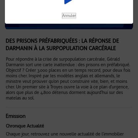
Annuler
DES PRISONS PRÉFABRIQUÉES : LA RÉPONSE DE
DARMANIN À LA SURPOPULATION CARCÉRALE
Pour répondre à la crise de surpopulation carcérale, Gérald
Darmanin sort une carte inattendue : des prisons en préfabriqué.
Objectif ? Créer 3.000 places en un temps record, pour deux fois
moins cher. Inspiré par les modèles anglais et allemands, le
ministre veut prouver qu’on peut construire vite, bien, et moins
cher. Un premier site à Troyes ouvre la voie à ce plan d’urgence,
alors que plus de 4.800 détenus dorment aujourd’hui sur des
matelas au sol.
Emission
Chronique Actualité
Chaque jour, retrouvez une nouvelle actualité de l'immobilier