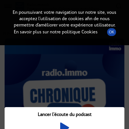
Radio-immo.fr
Premiere webradio d'information immobiliere
En poursuivant votre navigation sur notre site, vous
acceptez l’utilisation de cookies afin de nous
DÉTAILS DE L'ÉPISODE
permettre d’améliorer votre expérience utilisateur.
En savoir plus sur notre politique Cookies
OK
23 avril 2025
à 4h02
, durée : 2 minutes
Lancer l'écoute du podcast