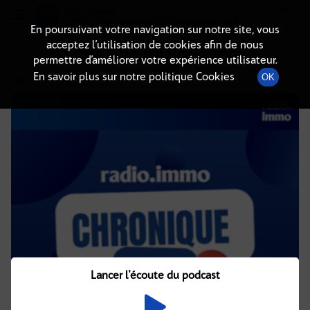
Radio-immo.fr
Premiere webradio d'information immobiliere
En poursuivant votre navigation sur notre site, vous
acceptez l’utilisation de cookies afin de nous
DÉTAILS DE L'ÉPISODE
permettre d’améliorer votre expérience utilisateur.
En savoir plus sur notre politique Cookies
OK
6 mai 2025
à 4h02
, durée : 2 minutes
Lancer l'écoute du podcast