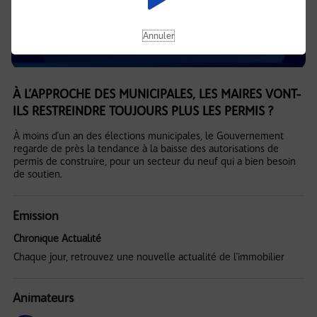
Annuler
À L’APPROCHE DES MUNICIPALES, LES MAIRES VONT-
ILS RESTREINDRE TOUJOURS PLUS LES PERMIS ?
À moins d’un an des élections municipales, le Gouvernement
regarde de près la tendance à la baisse des autorisations de
permis de construire, pour un secteur du neuf qui a bien besoin
de soutien.
Emission
Chronique Actualité
Chaque jour, retrouvez une nouvelle actualité de l'immobilier
Animateurs