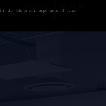
Newsletter
ttre d’améliorer votre expérience utilisateur.
 de l'immo
Evénements
Login