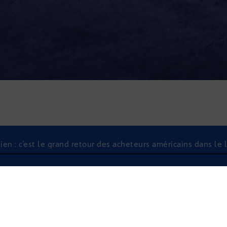
en : c’est le grand retour des acheteurs américains dans le l
À l'écoute