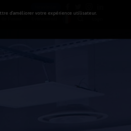
Newsletter
ttre d’améliorer votre expérience utilisateur.
 de l'immo
Evénements
Login