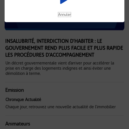
Annuler
INSALUBRITÉ, INTERDICTION D’HABITER : LE
GOUVERNEMENT REND PLUS FACILE ET PLUS RAPIDE
LES PROCÉDURES D’ACCOMPAGNEMENT
Un décret gouvernementale vient d’arriver pour accélérer la
prise en charge des logements indignes et ainsi éviter une
démolition à terme.
Emission
Chronique Actualité
Chaque jour, retrouvez une nouvelle actualité de l'immobilier
Animateurs