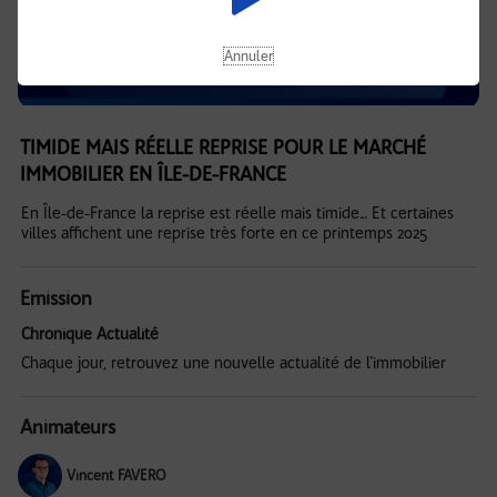
Annuler
TIMIDE MAIS RÉELLE REPRISE POUR LE MARCHÉ
IMMOBILIER EN ÎLE-DE-FRANCE
En Île-de-France la reprise est réelle mais timide… Et certaines
villes affichent une reprise très forte en ce printemps 2025
Emission
Chronique Actualité
Chaque jour, retrouvez une nouvelle actualité de l'immobilier
Animateurs
Vincent FAVERO