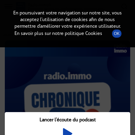
Radio-immo.fr
Premiere webradio d'information immobiliere
En poursuivant votre navigation sur notre site, vous
acceptez l’utilisation de cookies afin de nous
DÉTAILS DE L'ÉPISODE
permettre d’améliorer votre expérience utilisateur.
En savoir plus sur notre politique Cookies
OK
20 mai 2025
à 4h02
, durée : 2 minutes
Lancer l'écoute du podcast