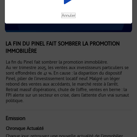
Annuler
LA FIN DU PINEL FAIT SOMBRER LA PROMOTION
IMMOBILIÈRE
La fin du Pinel fait sombrer la promotion immobilière.
Au 1er trimestre 2025, les ventes aux investisseurs particuliers se
sont effondrées de 41 %. En cause : la disparition du dispositif
Pinel, pilier de l’investissement locatif neuf. Malgré un léger
rebond des ventes aux accédants, le marché reste à l’arrêt.
Retrait massif d’opérations, chute de l’offre, ventes en berne : la
FPI alerte sur un secteur en crise, dans l’attente d’un vrai sursaut
politique.
Emission
Chronique Actualité
Chaque jour, retrouvez une nouvelle actualité de l'immobilier