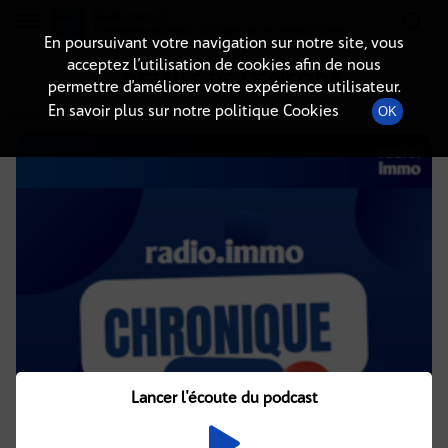
Radio-immo.fr
Premiere webradio d'information immobiliere
En poursuivant votre navigation sur notre site, vous
acceptez l’utilisation de cookies afin de nous
DÉTAILS DE L'ÉPISODE
permettre d’améliorer votre expérience utilisateur.
En savoir plus sur notre politique Cookies
OK
20 mai 2025
à 5h02
, durée : 3 minutes
Lancer l'écoute du podcast