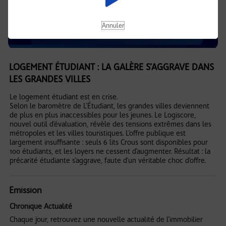
Annuler
LOGEMENT ÉTUDIANT : LA GALÈRE S’AGGRAVE DANS
LES GRANDES VILLES
Le logement étudiant est en crise.
Selon le baromètre de L’Étudiant, les grandes villes deviennent
de plus en plus inaccessibles pour les jeunes. Le Logiscore,
nouvel outil d’évaluation, révèle des tensions extrêmes dans les
métropoles et les villes touristiques. L’offre publique est
largement insuffisante : seuls 6 lits Crous sont disponibles pour
100 étudiants, et les loyers ne cessent d’augmenter. Résultat : la
précarité étudiante s’aggrave, faute d’un véritable choc d’offre.
Emission
Chronique Actualité
Chaque jour, retrouvez une nouvelle actualité de l'immobilier