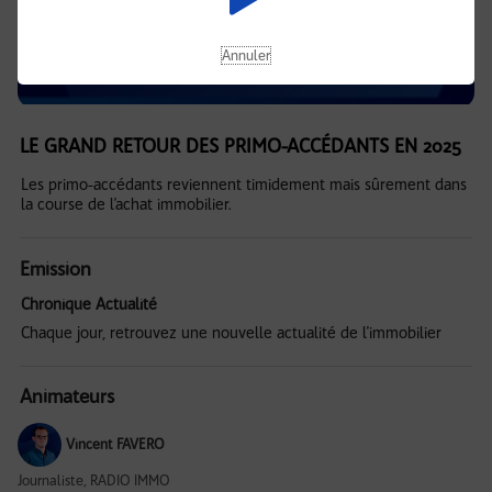
Annuler
LE GRAND RETOUR DES PRIMO-ACCÉDANTS EN 2025
Les primo-accédants reviennent timidement mais sûrement dans
la course de l’achat immobilier.
Emission
Chronique Actualité
Chaque jour, retrouvez une nouvelle actualité de l'immobilier
Animateurs
Vincent FAVERO
Journaliste, RADIO IMMO