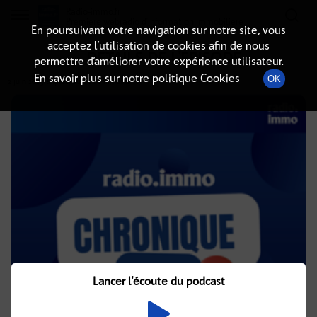
Radio-immo.fr
Premiere webradio d'information immobiliere
En poursuivant votre navigation sur notre site, vous
acceptez l’utilisation de cookies afin de nous
DÉTAILS DE L'ÉPISODE
permettre d’améliorer votre expérience utilisateur.
En savoir plus sur notre politique Cookies
OK
2 juin 2025
à 4h02
, durée : 2 minutes
Lancer l'écoute du podcast