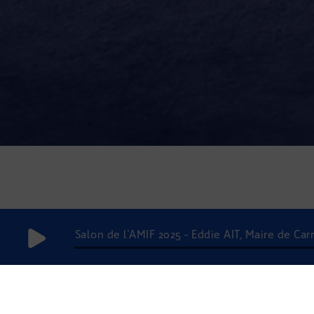
Salon de l'AMIF 2025 - Eddie AÏT, Maire de Car