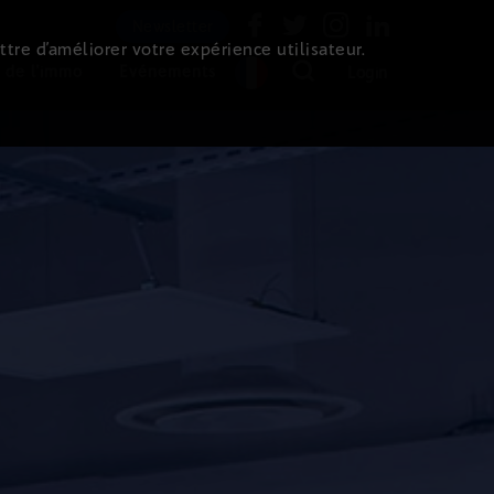
Newsletter
ttre d’améliorer votre expérience utilisateur.
 de l'immo
Evénements
Login