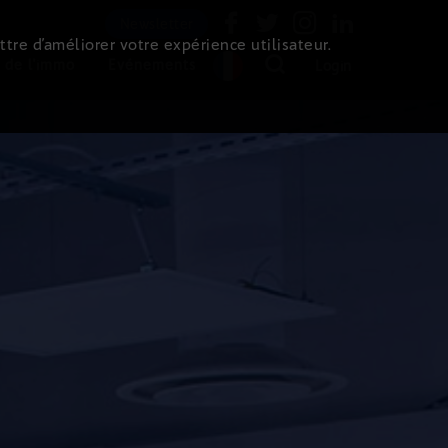
Newsletter
ttre d’améliorer votre expérience utilisateur.
 de l'immo
Evénements
Login