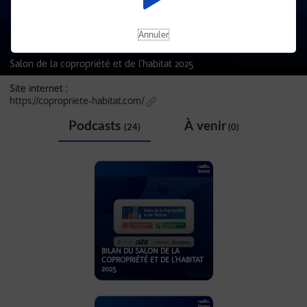
Annuler
Salon de la copropriété et de l'habitat 2025
Site internet :
https://copropriete-habitat.com/
Podcasts
À venir
(24)
(0)
BILAN DU SALON DE LA
COPROPRIÉTÉ ET DE L'HABITAT
2025