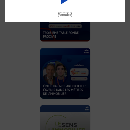
Annuler
TROISIÈME TABLE RONDE
PROCIVIS
L'INTELLIGENCE ARTIFICIELLE :
L'AVENIR DANS LES MÉTIERS
DE L'IMMOBILIER