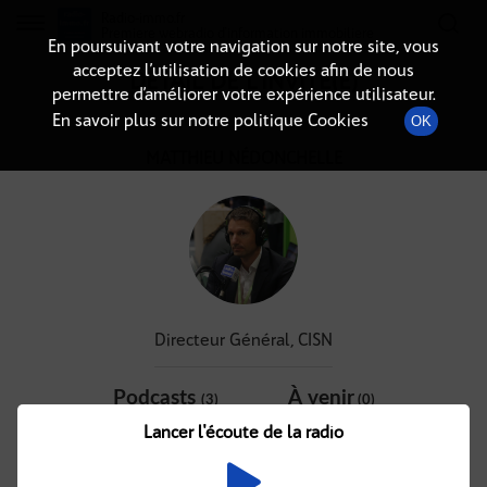
Radio-immo.fr
Premiere webradio d'information immobiliere
En poursuivant votre navigation sur notre site, vous
acceptez l’utilisation de cookies afin de nous
DÉTAIL DE L'INVITÉ(E)
permettre d’améliorer votre expérience utilisateur.
En savoir plus sur notre politique Cookies
OK
MATTHIEU NÉDONCHELLE
Directeur Général, CISN
Podcasts
À venir
(3)
(0)
Lancer l'écoute de la radio