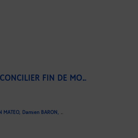
LOI CLIMAT : PEUT-ON CONCILIER FIN DE MOIS ET "FIN DU MONDE" DANS LES COPROPRIÉTÉS ? - PARTIE 1
AN MATEO
Damien BARON
Tanguy DUPONT