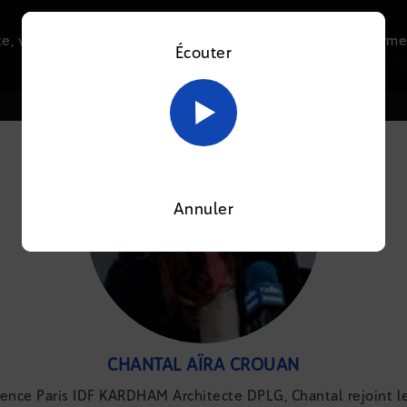
e, vous acceptez l’utilisation de cookies afin de nous perme
Écouter
Le direct
Thématiques
La radio
Le mag
En savoir plus sur notre politique Cookies
OK
Annuler
CHANTAL AÏRA CROUAN
agence Paris IDF KARDHAM Architecte DPLG, Chantal rejoint 