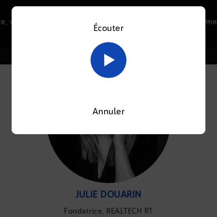
e, vous acceptez l’utilisation de cookies afin de nous perme
Écouter
Le direct
Thématiques
La radio
Le mag
En savoir plus sur notre politique Cookies
OK
Annuler
JULIE DOUARIN
Fondatrice, REALTECH RT