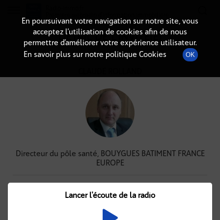
Radio-immo.fr
Premiere webradio d'information immobiliere
En poursuivant votre navigation sur notre site, vous
acceptez l’utilisation de cookies afin de nous
DÉTAIL DE L'INVITÉ(E)
permettre d’améliorer votre expérience utilisateur.
En savoir plus sur notre politique Cookies
OK
CLAUDE ROLLAND
Directeur du pôle santé, BOUYGUES BATIMENT FRANCE
EUROPE
Podcasts
À venir
(1)
(0)
Lancer l'écoute de la radio