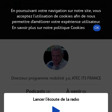
Radio-immo.fr
Premiere webradio d'information immobiliere
En poursuivant votre navigation sur notre site, vous
acceptez l’utilisation de cookies afin de nous
DÉTAIL DE L'INVITÉ(E)
permettre d’améliorer votre expérience utilisateur.
En savoir plus sur notre politique Cookies
OK
JEAN COLDEFY
Directeur programme mobilité 3.0, ATEC ITS FRANCE
Podcasts
À venir
(2)
(0)
Lancer l'écoute de la radio