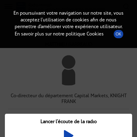
Radio-immo.fr
Premiere webradio d'information immobiliere
En poursuivant votre navigation sur notre site, vous
acceptez l’utilisation de cookies afin de nous
DÉTAIL DE L'INVITÉ(E)
permettre d’améliorer votre expérience utilisateur.
En savoir plus sur notre politique Cookies
OK
MATTHIEU GARREAUD
Co-directeur du département Capital Markets, KNIGHT
FRANK
Podcasts
À venir
(1)
(0)
Lancer l'écoute de la radio