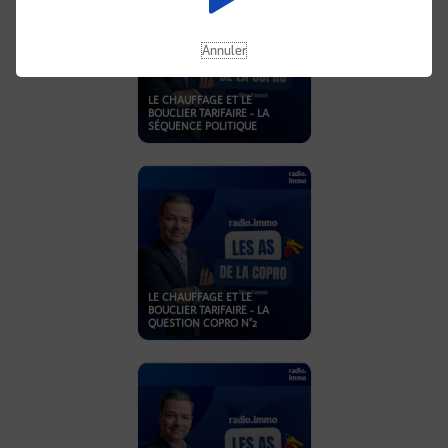
Annuler
LE CHAUFFAGE ET LE
BOUCLIER TARIFAIRE - LA
SÉQUENCE POLITIQUE
LE CHAUFFAGE ET LE
BOUCLIER TARIFAIRE - LA
QUESTION COPRO N°2