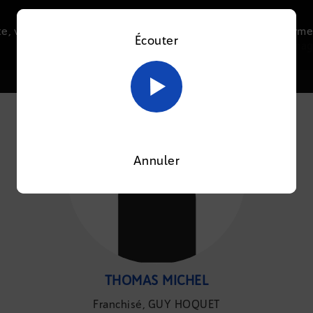
e, vous acceptez l’utilisation de cookies afin de nous perme
Écouter
Le direct
Thématiques
La radio
Le mag
En savoir plus sur notre politique Cookies
OK
Annuler
THOMAS MICHEL
Franchisé, GUY HOQUET