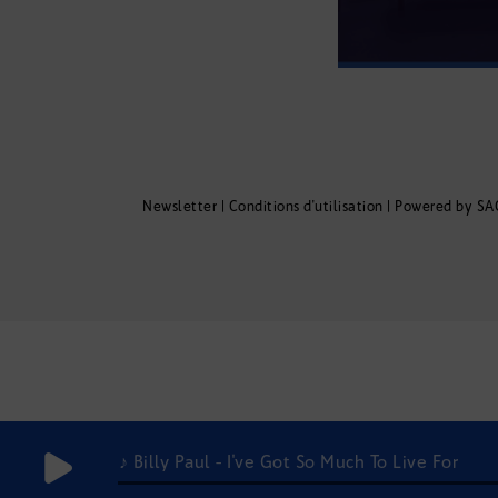
Newsletter
|
Conditions d'utilisation
|
Powered by SA
♪ Billy Paul - I've Got So Much To Live For