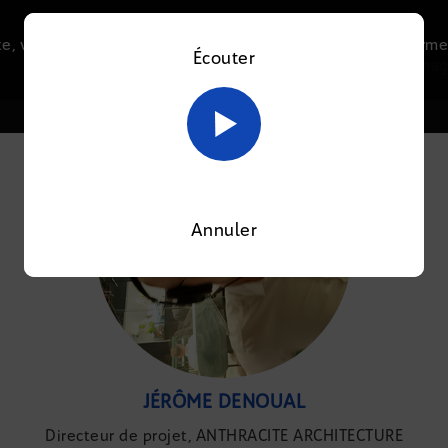
e, vous acceptez l’utilisation de cookies afin de nous perme
Écouter
Le direct
Thématiques
La radio
Le mag
En savoir plus sur notre politique Cookies
OK
Annuler
JÉRÔME DENOUAL
Directeur de projet, ANTHRACITE ARCHITECTURE