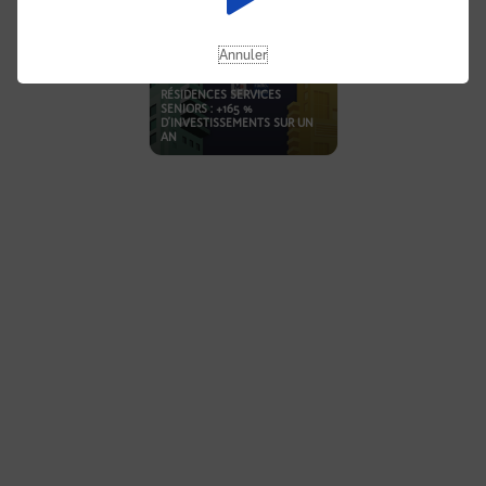
Annuler
RÉSIDENCES SERVICES
SENIORS : +165 %
D’INVESTISSEMENTS SUR UN
AN