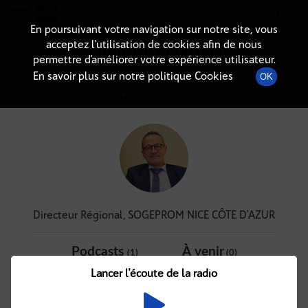
Radio-immo.fr
Premiere webradio d'information immobiliere
En poursuivant votre navigation sur notre site, vous
acceptez l’utilisation de cookies afin de nous
DÉTAIL DE L'INVITÉ(E)
permettre d’améliorer votre expérience utilisateur.
En savoir plus sur notre politique Cookies
OK
JEAN-PIERRE GIBOIRE
Directeur Régional, SOGEPROM NICE CÔTE D'AZUR
Podcasts
À venir
(1)
(0)
Lancer l'écoute de la radio