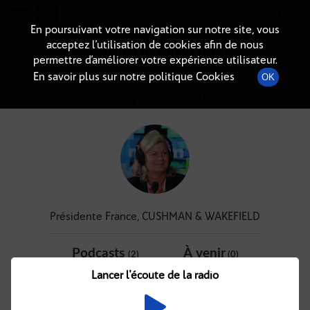
Radio-immo.fr
Premiere webradio d'information immobiliere
En poursuivant votre navigation sur notre site, vous
acceptez l’utilisation de cookies afin de nous
DÉTAIL DE L'INVITÉ(E)
permettre d’améliorer votre expérience utilisateur.
En savoir plus sur notre politique Cookies
OK
BARBARA KORENIOUGUINE
Présidente France, CUSHMAN & WAKEFIELD
Podcasts
À venir
(2)
(0)
Lancer l'écoute de la radio