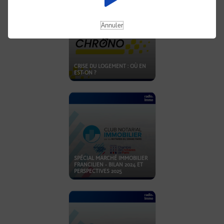
Annuler
CRISE DU LOGEMENT : OÙ EN
EST-ON ?
SPÉCIAL MARCHÉ IMMOBILIER
FRANCILIEN - BILAN 2024 ET
PERSPECTIVES 2025