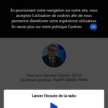
Radio-immo.fr
Premiere webradio d'information immobiliere
En poursuivant votre navigation sur notre site, vous
acceptez l’utilisation de cookies afin de nous
DÉTAIL DE L'INVITÉ(E)
permettre d’améliorer votre expérience utilisateur.
En savoir plus sur notre politique Cookies
OK
STÉPHANE GLUCKSMANN
Directeur Général Adjoint, CITYA
Secrétaire général, FNAIM GRAND PARIS
Podcasts
À venir
(5)
(0)
Lancer l'écoute de la radio