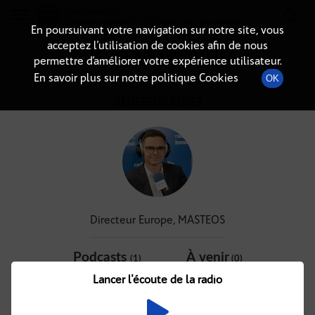
Radio-immo.fr
Premiere webradio d'information immobiliere
En poursuivant votre navigation sur notre site, vous
acceptez l’utilisation de cookies afin de nous
DÉTAIL DE L'INVITÉ(E)
permettre d’améliorer votre expérience utilisateur.
En savoir plus sur notre politique Cookies
OK
GEOFFROY REISER
Directeur Europe, MASTEOS
Podcasts
À venir
(1)
(0)
Lancer l'écoute de la radio