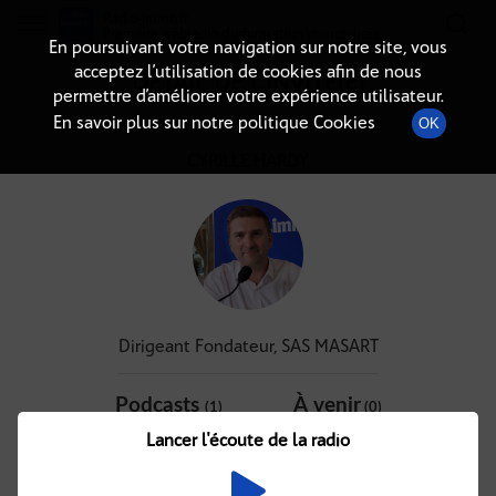
Radio-immo.fr
Premiere webradio d'information immobiliere
En poursuivant votre navigation sur notre site, vous
acceptez l’utilisation de cookies afin de nous
DÉTAIL DE L'INVITÉ(E)
permettre d’améliorer votre expérience utilisateur.
En savoir plus sur notre politique Cookies
OK
CYRILLE HARDY
Dirigeant Fondateur, SAS MASART
Podcasts
À venir
(1)
(0)
Lancer l'écoute de la radio