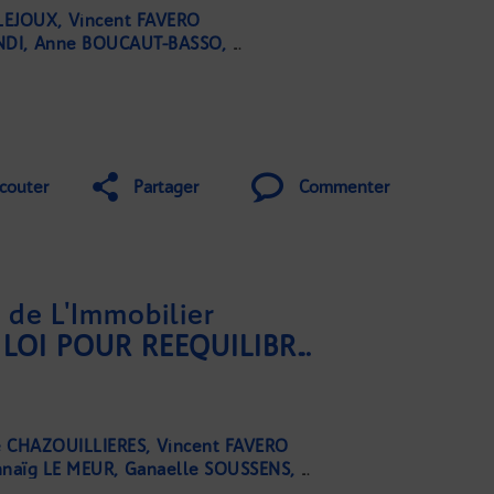
 LEJOUX
Vincent FAVERO
NDI
Anne BOUCAUT-BASSO
Nathalie COUZIGOU-SUHAS
couter
Partager
Commenter
de L'Immobilier
UNE PROPOSITION DE LOI POUR RÉÉQUILIBRER L’OFFRE DE LOGEMENTS EN ZONES TOURISTIQUES
e CHAZOUILLIERES
Vincent FAVERO
naïg LE MEUR
Ganaelle SOUSSENS
Julien MAUDY