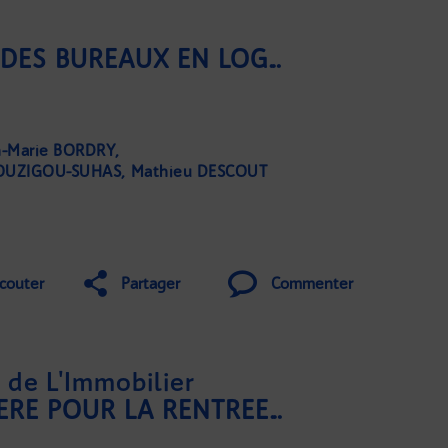
LA TRANSFORMATION DES BUREAUX EN LOGEMENTS, C’EST FACILE ?
n-Marie BORDRY
Sylvain LEVY-VALENSI
Grégoire DARRICAU
COUZIGOU-SUHAS
Mathieu DESCOUT
couter
Partager
Commenter
de L'Immobilier
L'ACTUALITÉ IMMOBILIÈRE POUR LA RENTRÉE 2025