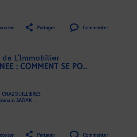
couter
Partager
Commenter
de L'Immobilier
POINT DE MILIEU D'ANNÉE : COMMENT SE PORTE LE MARCHÉ DE L'IMMOBILIER ?
e CHAZOUILLIERES
Romain SADAK
Nathalie COUZIGOU-SUHAS
Julien MAUDY
couter
Partager
Commenter