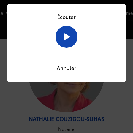
e, vous acceptez l’utilisation de cookies afin de nous perme
Écouter
Le direct
Thématiques
La radio
Le mag
En savoir plus sur notre politique Cookies
OK
Annuler
NATHALIE COUZIGOU-SUHAS
Notaire