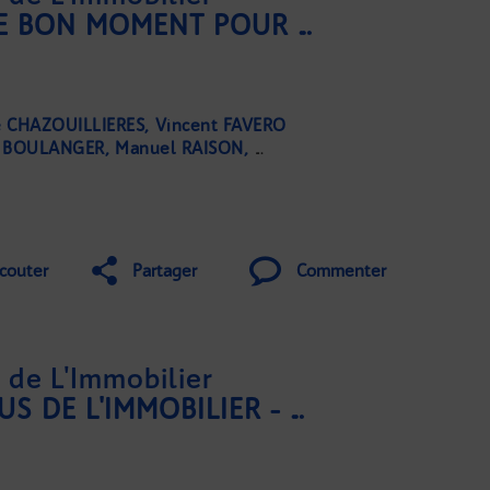
IMMOBILIER : EST-CE LE BON MOMENT POUR ACHETER EN CETTE RENTRÉE ?
e CHAZOUILLIERES
Vincent FAVERO
l BOULANGER
Manuel RAISON
Karine GIROD
Roselyne CO
couter
Partager
Commenter
de L'Immobilier
LE GRAND RENDEZ-VOUS DE L'IMMOBILIER - JANVIER 2022