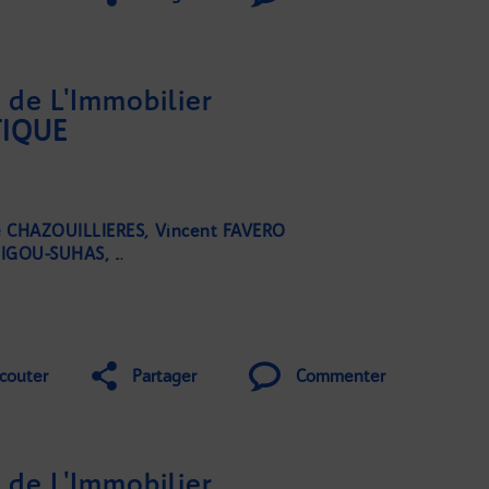
de L'Immobilier
TIQUE
e CHAZOUILLIERES
Vincent FAVERO
ZIGOU-SUHAS
Marie CHOPLIN-TEXIER
Roselyne CONAN
Cor
couter
Partager
Commenter
de L'Immobilier