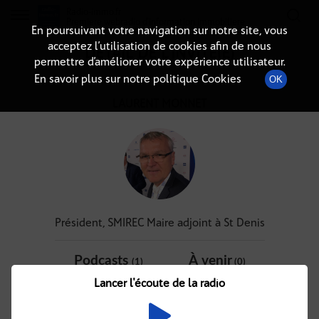
Radio-immo.fr
Premiere webradio d'information immobiliere
En poursuivant votre navigation sur notre site, vous
acceptez l’utilisation de cookies afin de nous
DÉTAIL DE L'INVITÉ(E)
permettre d’améliorer votre expérience utilisateur.
En savoir plus sur notre politique Cookies
OK
LAURENT MONNET
Président, SMIREC Maire adjoint à St Denis
Podcasts
À venir
(1)
(0)
Lancer l'écoute de la radio