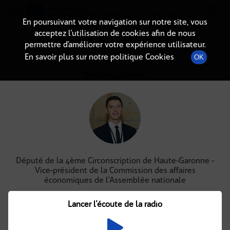
Radio-immo.fr
Premiere webradio d'information immobiliere
En poursuivant votre navigation sur notre site, vous
acceptez l’utilisation de cookies afin de nous
DÉTAIL DE L'INVITÉ(E)
permettre d’améliorer votre expérience utilisateur.
En savoir plus sur notre politique Cookies
OK
MICKAËL NOGAL
Député de la 4ème Circonscription de Haute-Garonne -
Vice-président de la Commission des affaires
économiques de l'Assemblée nationale
Lancer l'écoute de la radio
Podcasts
À venir
(4)
(0)