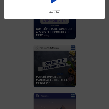
Annuler
QUATRIÈME TABLE RONDE DES
ASSISES DE L'IMMOBILIER DE
METZ 2024
MARCHÉ IMMOBILIER,
MANDATAIRES, DIGITAL ET
METAVERSE