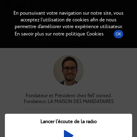
Radio-immo.fr
Premiere webradio d'information immobiliere
En poursuivant votre navigation sur notre site, vous
acceptez l’utilisation de cookies afin de nous
DÉTAIL DE L'INVITÉ(E)
permettre d’améliorer votre expérience utilisateur.
En savoir plus sur notre politique Cookies
OK
VINCENT PAVANELLO
Fondateur et Président chez ReT conseil
Fondateur, LA MAISON DES MANDATAIRES
Podcasts
À venir
(4)
(0)
Lancer l'écoute de la radio