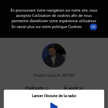
Radio-immo.fr
Premiere webradio d'information immobiliere
En poursuivant votre navigation sur notre site, vous
acceptez l’utilisation de cookies afin de nous
DÉTAIL DE L'INVITÉ(E)
permettre d’améliorer votre expérience utilisateur.
En savoir plus sur notre politique Cookies
OK
GÉRALD CHAHINE
Product Lead IA, SEPTEO
Podcasts
À venir
(1)
(0)
Lancer l'écoute de la radio