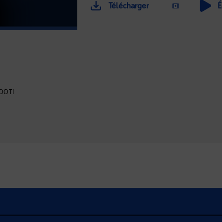
Télécharger
É
OOTI