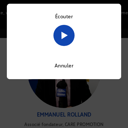
e, vous acceptez l’utilisation de cookies afin de nous perme
Écouter
Le direct
Thématiques
La radio
Le mag
En savoir plus sur notre politique Cookies
OK
Annuler
EMMANUEL ROLLAND
Associé fondateur, CARE PROMOTION