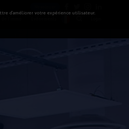
Newsletter
ttre d’améliorer votre expérience utilisateur.
 de l'immo
Evénements
Login