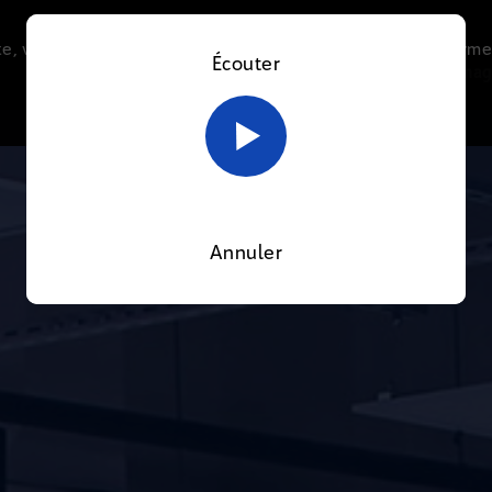
e, vous acceptez l’utilisation de cookies afin de nous perme
Écouter
Le direct
Thématiques
La radio
Le mag
En savoir plus sur notre politique Cookies
OK
Annuler