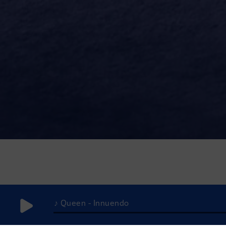
♪ Queen - Innuendo