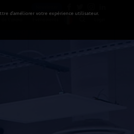
Newsletter
ttre d’améliorer votre expérience utilisateur.
 de l'immo
Evénements
Login