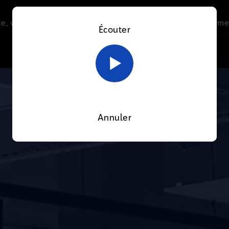
e, vous acceptez l’utilisation de cookies afin de nous perme
Écouter
Le direct
Thématiques
La radio
Le mag
En savoir plus sur notre politique Cookies
OK
Annuler