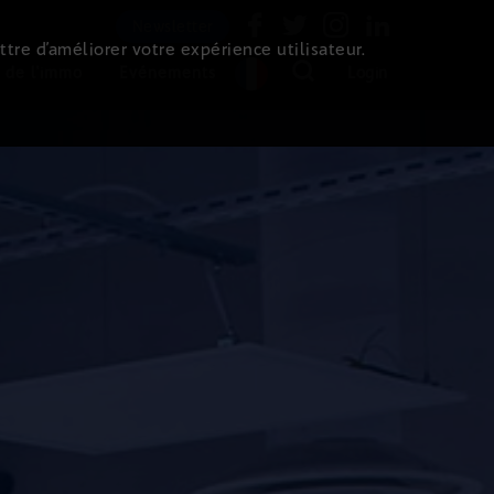
Newsletter
ttre d’améliorer votre expérience utilisateur.
 de l'immo
Evénements
Login