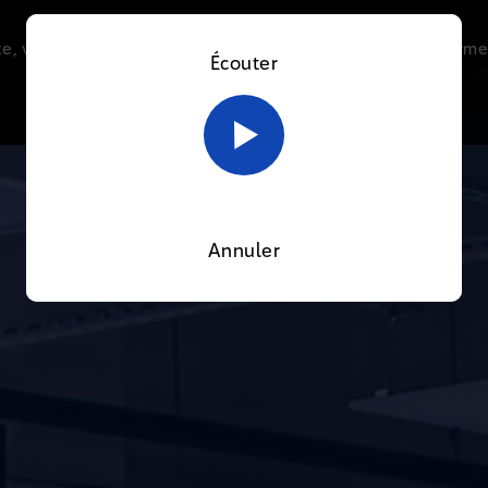
e, vous acceptez l’utilisation de cookies afin de nous perme
Écouter
Le direct
Thématiques
La radio
Le mag
En savoir plus sur notre politique Cookies
OK
Annuler