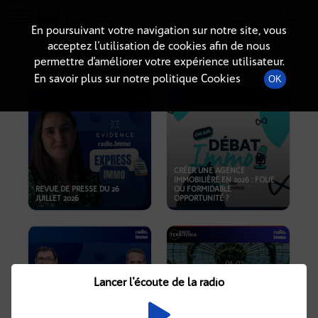
Radio-immo.fr
Premiere webradio d'information immobiliere
En poursuivant votre navigation sur notre site, vous
acceptez l’utilisation de cookies afin de nous
PODCASTS
permettre d’améliorer votre expérience utilisateur.
En savoir plus sur notre politique Cookies
OK
CRÉER UNE AGENCE
IMMOBILIÈRE EN 2026 : FOLIE
REVUE DE PRESSE DU 26
OU FORMIDABLE
JUILLET 2026
OPPORTUNITÉ ?
Lancer l'écoute de la radio
CRISE IMMOBILIÈRE, PRIX EN
BAISSE, NOUVELLES