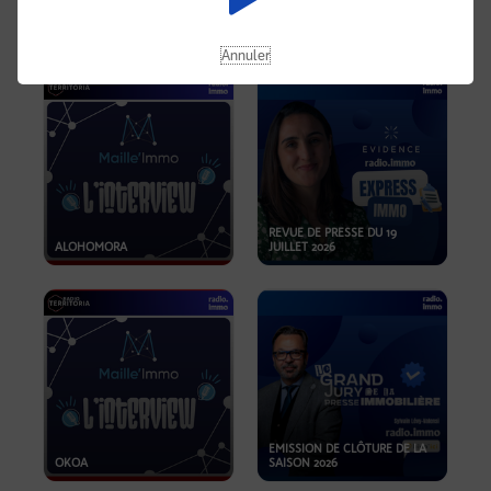
OPPORTUNITÉS… ET SI LE BON
PLAN SE TROUVAIT LÀ OÙ ON
EMISSION SPÉCIALE SIBCA
NE REGARDE PAS ASSEZ ?
2026
Annuler
REVUE DE PRESSE DU 19
ALOHOMORA
JUILLET 2026
EMISSION DE CLÔTURE DE LA
OKOA
SAISON 2026